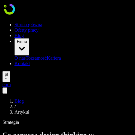
Strona główna
Oferty pracy
Blog
Firma
O nas
Tożsamość
Kariera
Kontakt
pl
en
ru
Blog
/
Artykuł
Strategia
Co oznacza design thinking w