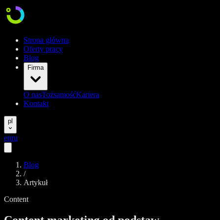
Strona główna
Oferty pracy
Blog
Firma
O nas
Tożsamość
Kariera
Kontakt
pl
en
ru
Blog
/
Artykuł
Content
Content marketing od podstaw